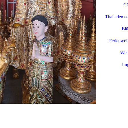
Gä
Thailaden.c
Blü
Ferienwoh
Wir 
Im