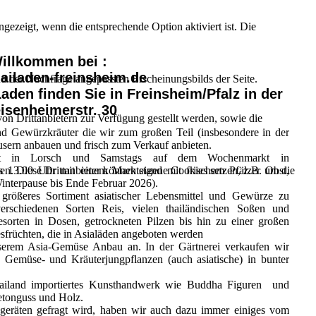
ezeigt, wenn die entsprechende Option aktiviert ist. Die
illkommen bei :
ailaden-freinsheim.de
d der Nachfrage angepassten Erscheinungsbilds der Seite.
aden finden Sie in Freinsheim/Pfalz in der
isenheimerstr. 30
on Drittanbietern zur Verfügung gestellt werden, sowie die
nd Gewürzkräuter die wir zum großen Teil (insbesondere in der
sern anbauen und frisch zum Verkauf anbieten.
kt in Lorsch und Samstags auf dem Wochenmarkt in
den. Diese Drittanbieter können eigene Cookies setzen, z.B. um die
 13.00 Uhr mit einem Marktstand mit frischem Pfälzer Obst,
interpause bis Ende Februar 2026).
größeres Sortiment asiatischer Lebensmittel und Gewürze zu
rschiedenen Sorten Reis, vielen thailändischen Soßen und
orten in Dosen, getrockneten Pilzen bis hin zu einer großen
früchten, die in Asialäden angeboten werden
serem Asia-Gemüse Anbau an. In der Gärtnerei verkaufen wir
 Gemüse- und Kräuterjungpflanzen (auch asiatische) in bunter
Thailand importiertes Kunsthandwerk wie Buddha Figuren und
etonguss und Holz.
geräten gefragt wird, haben wir auch dazu immer einiges vom