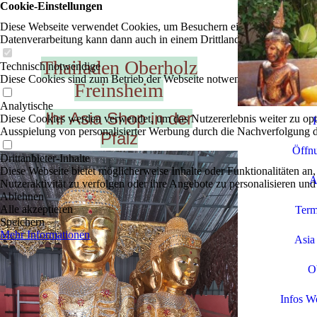
Cookie-Einstellungen
Diese Webseite verwendet Cookies, um Besuchern ein optimales Nutzerer
Datenverarbeitung kann dann auch in einem Drittland erfolgen. Weiter
Thail
ad
en Oberholz
Technisch notwendige
Diese Cookies sind zum Betrieb der Webseite notwendig, z.B. zum Sch
Freinsheim
Analytische
Ihr Asia Shop in der
Diese Cookies werden verwendet, um das Nutzererlebnis weiter zu optim
Ausspielung von personalisierter Werbung durch die Nachverfolgung de
Pfalz
Öffnu
Drittanbieter-Inhalte
Diese Webseite bietet möglicherweise Inhalte oder Funktionalitäten an,
A
Nutzeraktivität zu verfolgen oder ihre Angebote zu personalisieren und
Ablehnen
Alle akzeptieren
Term
Speichern
Mehr Informationen
Asia
O
Infos W