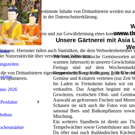
lebnis zu bieten. Bestimmte Inhalte von Drittanbietern werden nur ang
e Informationen hierzu in der Datenschutzerklärung.
W
www.th
utz vor Hackerangriffen und zur Gewährleistung eines konsistenten un
Unsere Gärtnerei mit Asia L
We
ieren. Hierunter fallen auch Statistiken, die dem Webseitenbetreiber v
Home
r Nutzeraktivität über verschiedene Webseiten.
Wir verkaufen asiatische Gemüsesorten u
warmen Jahreszeit) in unseren Gewächshäu
ngszeiten
Freitags sind auf dem Wochenmar
 die von Drittanbietern eigenverantwortlich zur Verfügung gestellt wer
Heppenheim/Bergstraße von 7.30 Uhr bis
nfahrt
 zu optimieren.
Gemüse und Kräutern vertreten (zur Zeit W
Im Laden in Freinsheim haben wir ein 
verkaufen. Das Angebot beginnt mit ve
ine 2026
Gewürzen, exotischen Obst- und Gemüses
Auswahl an gefrorenen Fischen und Meeres
 Produkte
Schauen sie sich auch die Fotos von un
saisonal Beet- und Balkonpflanzen sowie
bstbau
Mischung.
Ein weiteres Standbein ist direkt aus 
Tempelwächter sowie Geisterhäuser aus B
ochenmärkte
Da öfter mal nach thailändischen Küchen